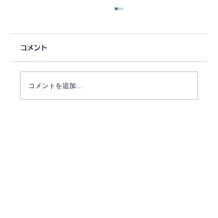
コメント
コメントを追加…
【4月5日@都内】リズムがわかればダン
スが変わる！特別レッスン開催