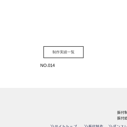
制作実績一覧
NO.014
振付
振付総
サイトトップ
ダンス
振付制作